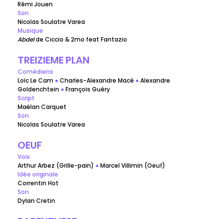
Rémi Jouen
Son
Nicolas Soulatre Varea
Musique
Abdel
 de Ciccio & 2mo feat Fantazio
TREIZIEME PLAN
Comédiens
Loïc Le Cam 
●
 Charles-Alexandre Macé 
●
 Alexandre 
Goldenchtein 
●
 François Guéry 
Script
Maëlan Carquet
Son
Nicolas Soulatre Varea
OEUF
Voix
Arthur Arbez (Grille-pain) 
●
 Marcel Villimin (Oeuf)
Idée originale 
Correntin Hot
Son
Dylan Cretin