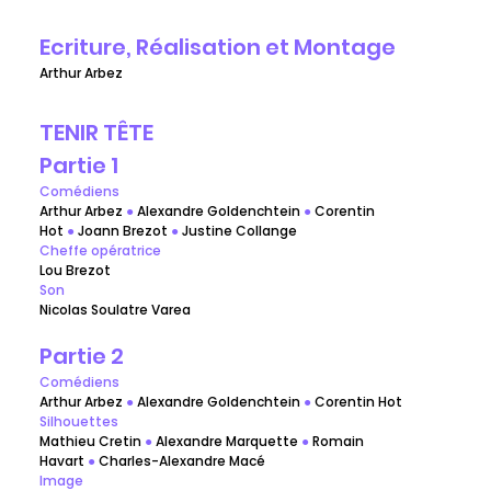
Ecriture, Réalisation et Montage 
Arthur Arbez
TENIR TÊTE
Partie 1 
Comédiens
Arthur Arbez 
●
 Alexandre Goldenchtein 
●
 Corentin 
Hot 
●
 Joann Brezot 
●
 Justine Collange
Cheffe opératrice
Lou Brezot
Son
Nicolas Soulatre Varea
Partie 2 
Comédiens
Arthur Arbez 
●
 Alexandre Goldenchtein 
●
 Corentin Hot 
Silhouettes
Mathieu Cretin 
●
 Alexandre Marquette 
●
 Romain 
Havart 
●
 Charles-Alexandre Macé 
Image