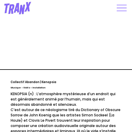
Collectif Abandon | Kenopsia
Musique • Vidéo • Installation
KENOPSIA (n) : L’atmosphère mystérieuse d’un endroit qui 
est généralement animé par l’humain, mais qui est 
désormais abandonné et silencieux.
C’est autour de ce néologisme tiré du Dictionary of Obscure 
Sorrow de John Koenig que les artistes Simon Sockeel (La 
Houle) et Clovis Le Pivert trouvent leur inspiration pour 
composer une création audiovisuelle originale autour des 
espaces intermédiaires et liminaux, là où le vide s’installe 