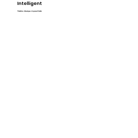
Intelligent
Théâtre • Musique • Espace Public