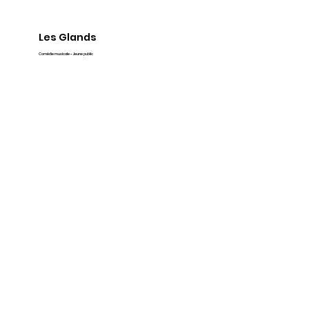
Les Glands
Comédie musicale • Jeune public