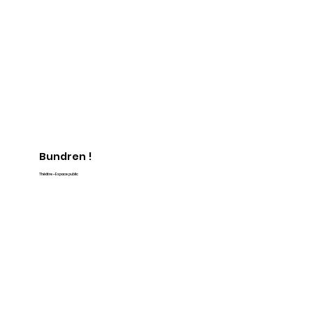
Bundren !
Théâtre • Espace public