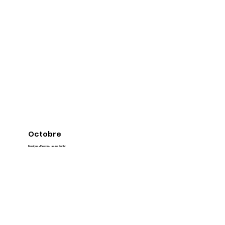
Octobre
Musique • Dessin • Jeune Public