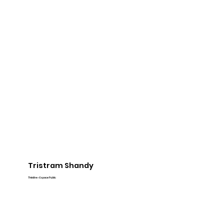
Tristram Shandy
Théâtre • Espace Public