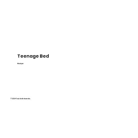
Teenage Bed
Musique
© 2024 Tout droit réservés.