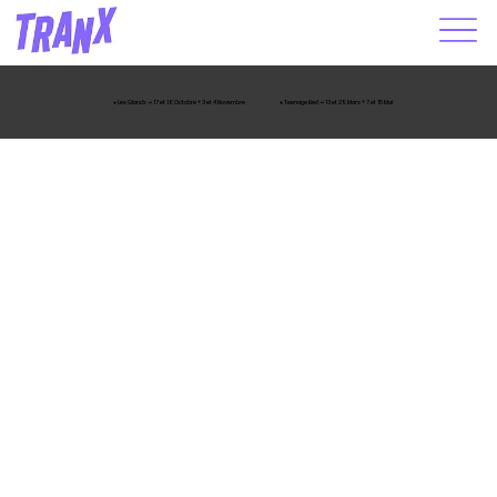
● Les Glands 🡢 17 et 18 Octobre + 3 et 4 Novembre
● Teenage Bed 🡢 13 et 29 Mars + 7 et 15 Mai